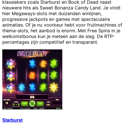
klassiekers zoals Starburst en Book of Dead naast
nieuwere hits als Sweet Bonanza Candy Land. Je vindt
hier Megaways-slots met duizenden winlijnen,
progressive jackpots en games met spectaculaire
animaties. Of je nu voorkeur hebt voor fruitmachines of
thema-slots, het aanbod is enorm. Met Free Spins in je
welkomstbonus kun je meteen aan de slag. De RTP-
percentages zijn competitief en transparant.
Starburst