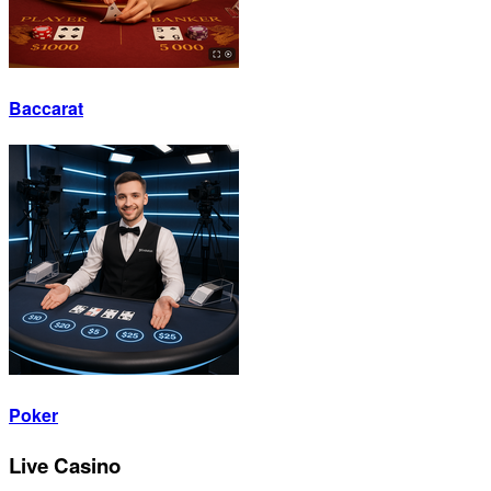
Baccarat
Poker
Live Casino